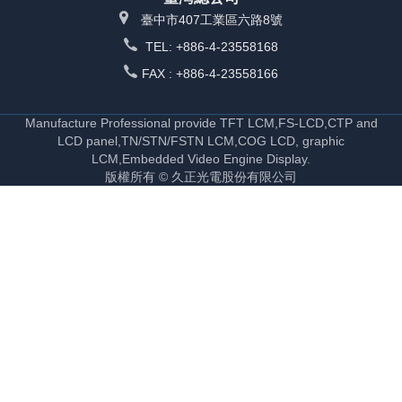
臺中市407工業區六路8號
TEL: +886-4-23558168
FAX : +886-4-23558166
Manufacture Professional provide TFT LCM,FS-LCD,CTP and
LCD panel,TN/STN/FSTN LCM,COG LCD, graphic
LCM,Embedded Video Engine Display.
版權所有 © 久正光電股份有限公司