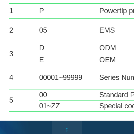
1
P
Powertip p
2
05
EMS
D
ODM
3
E
OEM
4
00001~99999
Series Nu
00
Standard P
5
01~ZZ
Special co