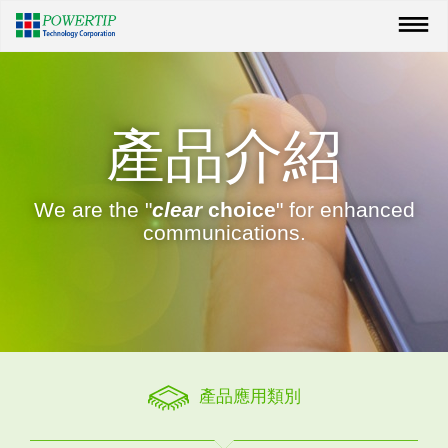
產品介紹
We are the "
clear
choice
" for enhanced
communications.
產品應用類別