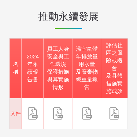
推動永續發展
評估社
員工人身
溫室氣體
區之風
2024
安全與工
年排放量
險或機
名
年永
作環境
用水量
會
稱
續報
保護措施
及廢棄物
及具體
告書
與其實施
總重量報
措施實
情形
告
施成效
文件