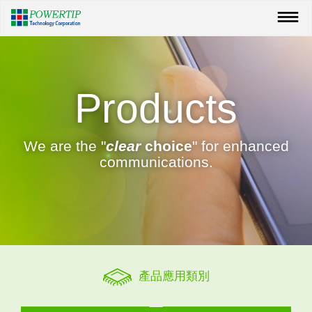
Products
We are the "
clear
choice
" for enhanced
communications.
產品應用類別