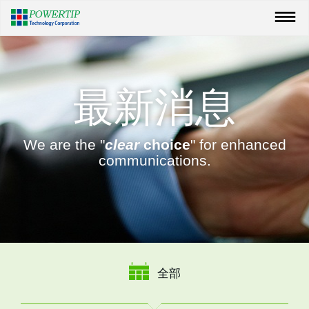
最新消息
We are the "
clear
choice
" for enhanced
communications.
全部