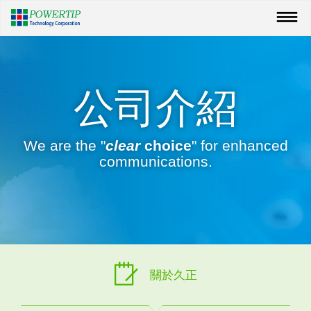
公司介紹
We are the "
clear
choice
" for enhanced
communications.
關於久正