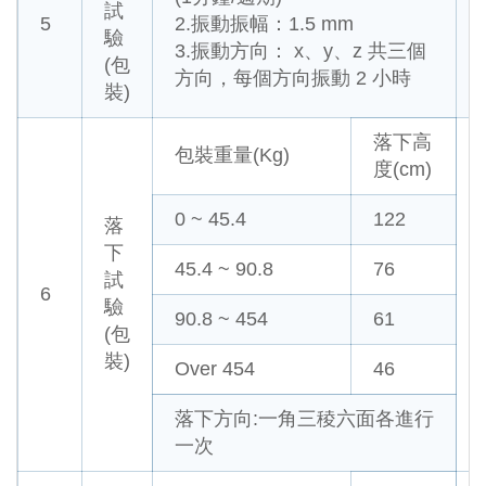
試
5
2.振動振幅：1.5 mm
驗
3.振動方向： x、y、z 共三個
(包
方向，每個方向振動 2 小時
裝)
落下高
包裝重量(Kg)
度(cm)
0 ~ 45.4
122
落
下
45.4 ~ 90.8
76
試
6
驗
90.8 ~ 454
61
(包
裝)
Over 454
46
落下方向:一角三稜六面各進行
一次