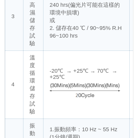
高
240 hrs(偏光片可能在這樣的
濕
環境中損壞)
3
儲
或
存
2. 儲存在40 ℃ / 90~95% R.H
試
96~100 hrs
驗
溫
度
-20℃ → +25℃ → 70℃ →
循
+25℃
環
4
儲
存
試
驗
振
1.振動頻率：10 Hz ~ 55 Hz
動
(1分鐘/週期)