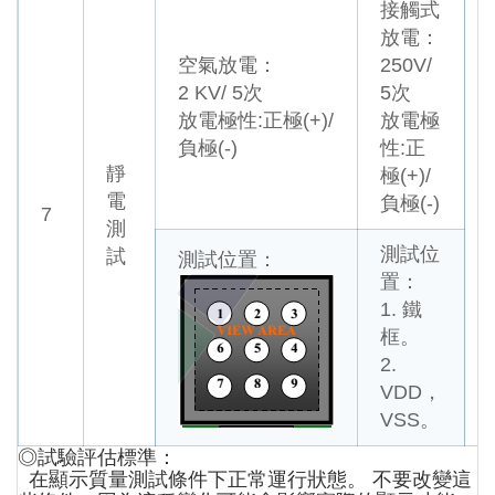
接觸式
放電：
空氣放電：
250V/
2 KV/ 5次
5次
放電極性:正極(+)/
放電極
負極(-)
性:正
靜
極(+)/
電
負極(-)
7
測
測試位
試
測試位置：
置：
1. 鐵
框。
2.
VDD，
VSS。
◎試驗評估標準：
在顯示質量測試條件下正常運行狀態。 不要改變這