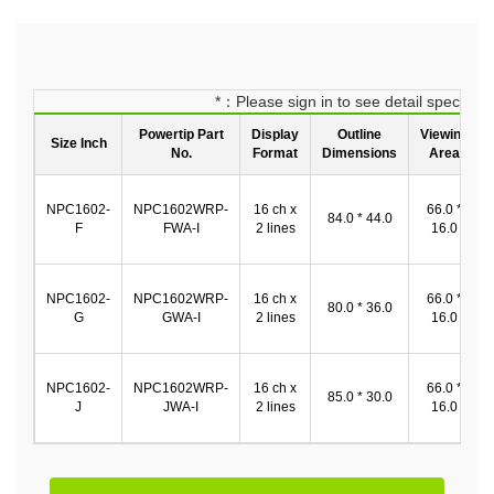
*：Please sign in to see detail spec
Powertip Part
Display
Outline
Viewing
Size Inch
No.
Format
Dimensions
Area
NPC1602-
NPC1602WRP-
16 ch x
66.0 *
84.0 * 44.0
F
FWA-I
2 lines
16.0
NPC1602-
NPC1602WRP-
16 ch x
66.0 *
80.0 * 36.0
G
GWA-I
2 lines
16.0
NPC1602-
NPC1602WRP-
16 ch x
66.0 *
85.0 * 30.0
J
JWA-I
2 lines
16.0