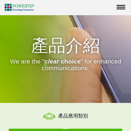
產品介紹
We are the "
clear
choice
" for enhanced
communications.
產品應用類別