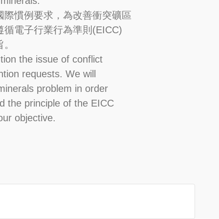
 minerals.
國際慣例要求，為改善衝突礦區
電子行業行為準則(EICC)
旨。
ion the issue of conflict
ntion requests. We will
minerals problem in order
d the principle of the EICC
our objective.