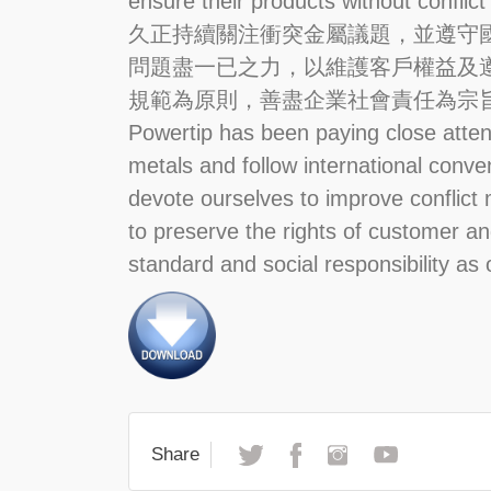
ensure their products without conflict
久正持續關注衝突金屬議題，並遵守
問題盡一已之力，以維護客戶權益及遵循
規範為原則，善盡企業社會責任為宗
Powertip has been paying close attent
metals and follow international conve
devote ourselves to improve conflict 
to preserve the rights of customer an
standard and social responsibility as 
Share