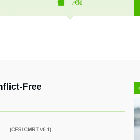
展覽
flict-Free
ree
(CFSI CMRT v6.1)