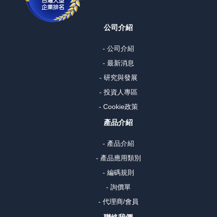
公司介紹
- 公司介紹
- 最新消息
- 研究與發展
- 投資人專區
- Cookie政策
產品介紹
- 產品介紹
- 產品應用類別
- 編碼規則
- 詢價單
- 代理商/會員