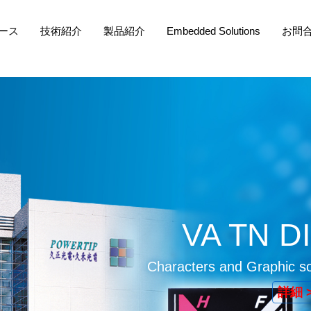
ース
技術紹介
製品紹介
Embedded Solutions
お問
VA TN D
Characters and Graphic so
詳細 
詳細 
詳細 
詳細 
詳細 
詳細 
clear
choice