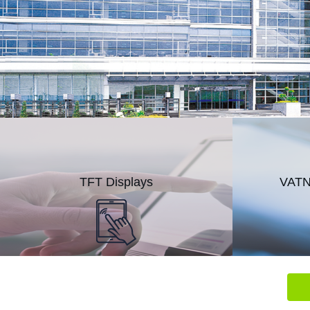
TFT Displays
VATN