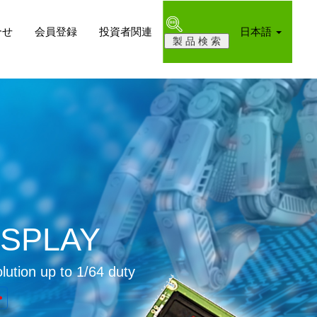
合せ
会員登録
投資者関連
日本語
ISPLAY
lution up to 1/64 duty
>
>
>
>
>
>