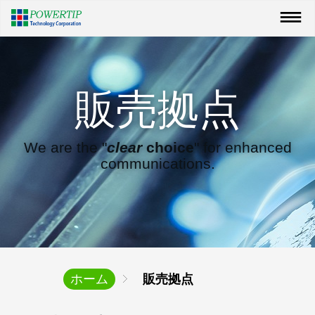
販売拠点
We are the "
clear
choice
" for enhanced
communications.
ホーム
販売拠点