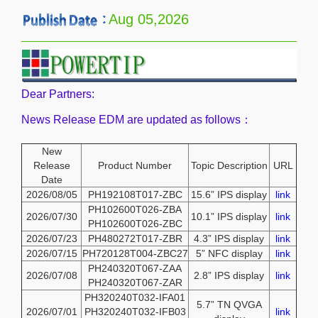
Aug 05,2026
Dear Partners:
News Release EDM are updated as follows：
New
Release
Product Number
Topic Description
URL
Date
2026/08/05
PH192108T017-ZBC
15.6” IPS display
link
PH102600T026-ZBA
2026/07/30
10.1” IPS display
link
PH102600T026-ZBC
2026/07/23
PH480272T017-ZBR
4.3” IPS display
link
2026/07/15
PH720128T004-ZBC27
5” NFC display
link
PH240320T067-ZAA
2026/07/08
2.8” IPS display
link
PH240320T067-ZAR
PH320240T032-IFA01
5.7” TN QVGA
2026/07/01
PH320240T032-IFB03
link