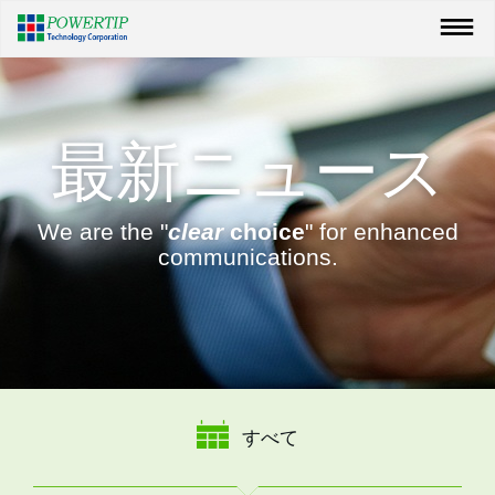
最新ニュース
We are the "
clear
choice
" for enhanced
communications.
すべて