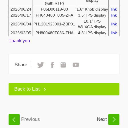
display
(with RTP)
2026/06/24
P05D00119-00
1.6” Knob display
link
2026/06/17
PH640480T005-ZFA
3.5” IPS display
link
10.1” IPS
2026/06/04
PH120192J001-ZBP01
link
WUXGA display
2026/02/05
PH800480T036-ZHA
4.3” IPS display
link
Thank you.
Share
Back to List
Previous
Next