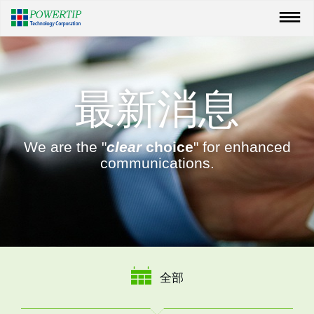
最新消息
We are the "
clear
choice
" for enhanced
communications.
全部