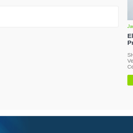
Ja
E
P
SH
Ve
Ce