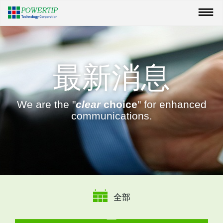
最新消息
We are the "
clear
choice
" for enhanced
communications.
全部